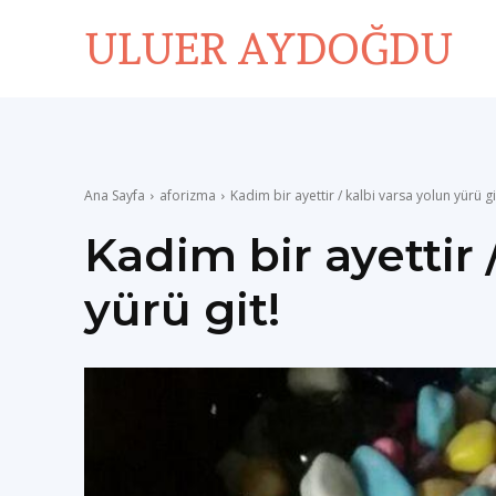
ULUER AYDOĞDU
Ana Sayfa
aforizma
Kadim bir ayettir / kalbi varsa yolun yürü gi
Kadim bir ayettir 
yürü git!