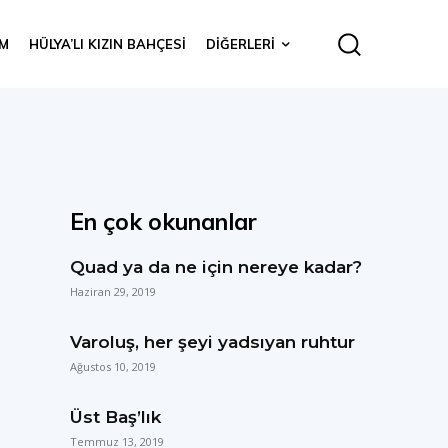
IM
HÜLYA’LI KIZIN BAHÇESI
DIĞERLERI
En çok okunanlar
Quad ya da ne için nereye kadar?
Haziran 29, 2019
Varoluş, her şeyi yadsıyan ruhtur
Ağustos 10, 2019
Üst Baş’lık
Temmuz 13, 2019