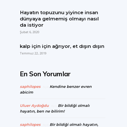
Hayatın topuzunu yiyince insan
dünyaya gelmemiş olmayı nasıl
da istiyor
Şubat 6, 2020
kalp için için ağrıyor, et dışın dışın
Temmuz 22, 2019
En Son Yorumlar
saphilopes
Kendine benzer evren
Açık
abicim
Uluer Aydoğdu
Bir bildiği olmalı
Açık
hayatın, ben ne bilirim!
saphilopes
Bir bildiği olmalı hayatın,
Açık