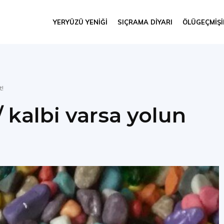
YERYÜZÜ YENIĞI
SIÇRAMA DIYARI
ÖLÜGEÇMIŞ
t!
/ kalbi varsa yolun