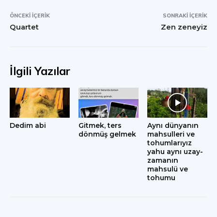
ÖNCEKI İÇERIK
SONRAKI İÇERIK
Quartet
Zen zeneyiz
İlgili Yazılar
Dedim abi
Gitmek, ters
Aynı dünyanın
dönmüş gelmek
mahsulleri ve
tohumlarıyız
yahu aynı uzay-
zamanın
mahsulü ve
tohumu