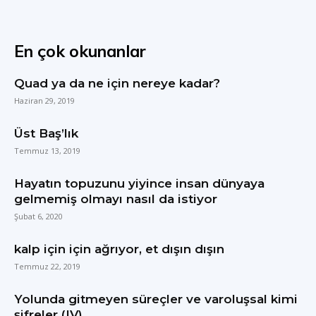
En çok okunanlar
Quad ya da ne için nereye kadar?
Haziran 29, 2019
Üst Baş’lık
Temmuz 13, 2019
Hayatın topuzunu yiyince insan dünyaya
gelmemiş olmayı nasıl da istiyor
Şubat 6, 2020
kalp için için ağrıyor, et dışın dışın
Temmuz 22, 2019
Yolunda gitmeyen süreçler ve varoluşsal kimi
şifreler (IV)