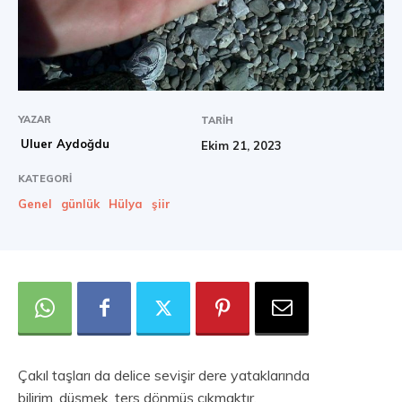
YAZAR
TARIH
Uluer Aydoğdu
Ekim 21, 2023
KATEGORI
Genel
günlük
Hülya
şiir
Çakıl taşları da delice sevişir dere yataklarında
bilirim, düşmek, ters dönmüş çıkmaktır.