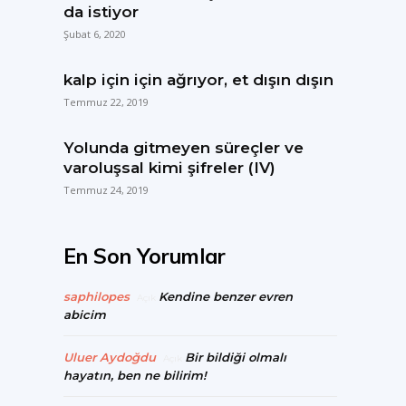
da istiyor
Şubat 6, 2020
kalp için için ağrıyor, et dışın dışın
Temmuz 22, 2019
Yolunda gitmeyen süreçler ve
varoluşsal kimi şifreler (IV)
Temmuz 24, 2019
En Son Yorumlar
saphilopes
Kendine benzer evren
Açık
abicim
Uluer Aydoğdu
Bir bildiği olmalı
Açık
hayatın, ben ne bilirim!