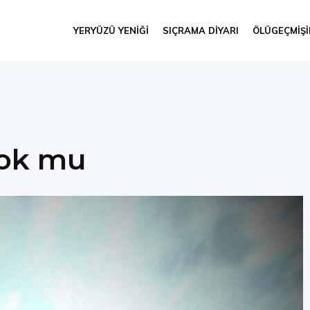
YERYÜZÜ YENIĞI
SIÇRAMA DIYARI
ÖLÜGEÇMIŞ
yok mu