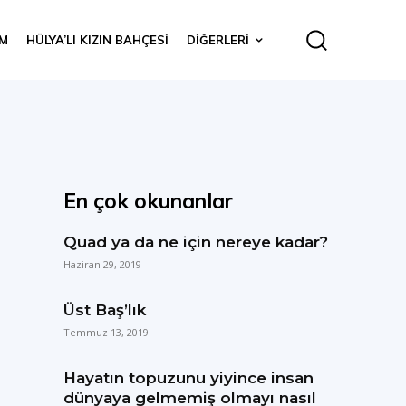
IM
HÜLYA’LI KIZIN BAHÇESI
DIĞERLERI
En çok okunanlar
Quad ya da ne için nereye kadar?
Haziran 29, 2019
Üst Baş’lık
Temmuz 13, 2019
Hayatın topuzunu yiyince insan
dünyaya gelmemiş olmayı nasıl