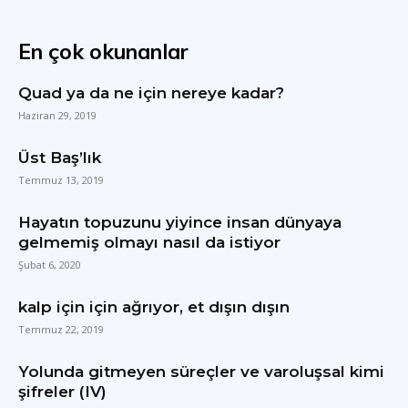
En çok okunanlar
Quad ya da ne için nereye kadar?
Haziran 29, 2019
Üst Baş’lık
Temmuz 13, 2019
Hayatın topuzunu yiyince insan dünyaya
gelmemiş olmayı nasıl da istiyor
Şubat 6, 2020
kalp için için ağrıyor, et dışın dışın
Temmuz 22, 2019
Yolunda gitmeyen süreçler ve varoluşsal kimi
şifreler (IV)