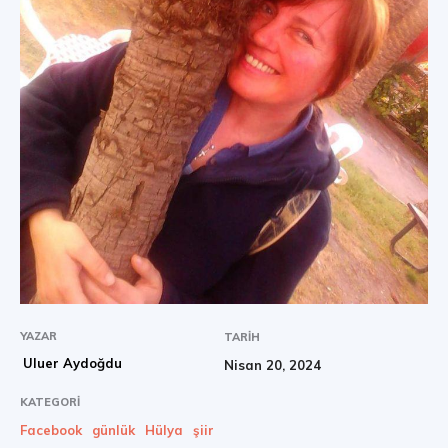
YAZAR
TARIH
Uluer Aydoğdu
Nisan 20, 2024
KATEGORI
Facebook
günlük
Hülya
şiir