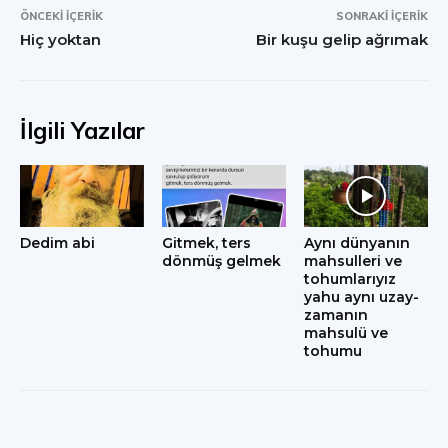
ÖNCEKI İÇERIK
SONRAKI İÇERIK
Hiç yoktan
Bir kuşu gelip ağrımak
İlgili Yazılar
Dedim abi
Gitmek, ters
Aynı dünyanın
dönmüş gelmek
mahsulleri ve
tohumlarıyız
yahu aynı uzay-
zamanın
mahsulü ve
tohumu