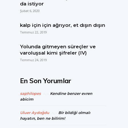
da istiyor
Şubat 6, 2020
kalp için için ağrıyor, et dışın dışın
Temmuz 22, 2019
Yolunda gitmeyen süreçler ve
varoluşsal kimi şifreler (IV)
Temmuz 24, 2019
En Son Yorumlar
saphilopes
Kendine benzer evren
Açık
abicim
Uluer Aydoğdu
Bir bildiği olmalı
Açık
hayatın, ben ne bilirim!