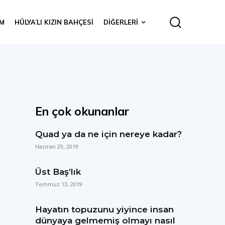
IM
HÜLYA’LI KIZIN BAHÇESI
DIĞERLERI
En çok okunanlar
Quad ya da ne için nereye kadar?
Haziran 29, 2019
Üst Baş’lık
Temmuz 13, 2019
Hayatın topuzunu yiyince insan
dünyaya gelmemiş olmayı nasıl