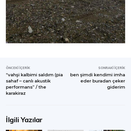
ÖNCEKI İÇERIK
SONRAKI İÇERIK
“vahşi kalbimi saldım (pia
ben şimdi kendimi imha
sahaf – canlı akustik
eder buradan çeker
performans” / the
giderim
karakiraz
İlgili Yazılar