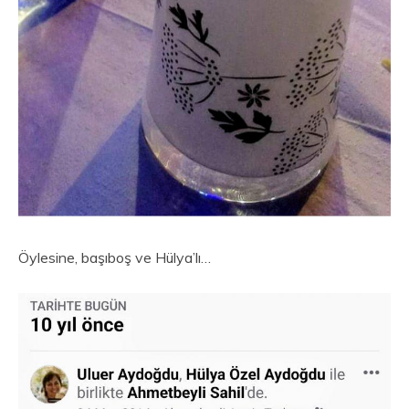
Öylesine, başıboş ve Hülya’lı…