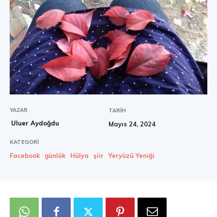
YAZAR
TARIH
Uluer Aydoğdu
Mayıs 24, 2024
KATEGORI
Facebook
günlük
Hülya
şiir
Yeryüzü Yeniği