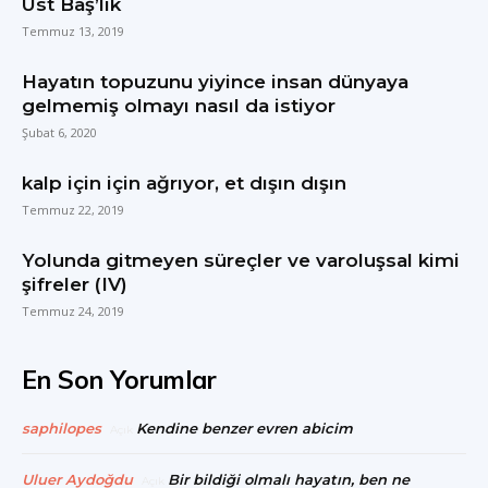
Üst Baş’lık
Temmuz 13, 2019
Hayatın topuzunu yiyince insan dünyaya
gelmemiş olmayı nasıl da istiyor
Şubat 6, 2020
kalp için için ağrıyor, et dışın dışın
Temmuz 22, 2019
Yolunda gitmeyen süreçler ve varoluşsal kimi
şifreler (IV)
Temmuz 24, 2019
En Son Yorumlar
saphilopes
Kendine benzer evren abicim
Açık
Uluer Aydoğdu
Bir bildiği olmalı hayatın, ben ne
Açık