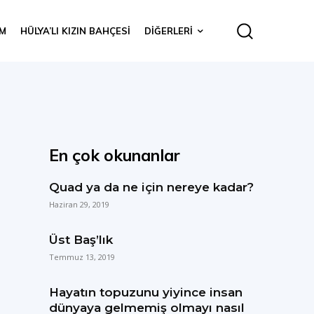
IM
HÜLYA’LI KIZIN BAHÇESI
DIĞERLERI
En çok okunanlar
Quad ya da ne için nereye kadar?
Haziran 29, 2019
Üst Baş’lık
Temmuz 13, 2019
Hayatın topuzunu yiyince insan
dünyaya gelmemiş olmayı nasıl