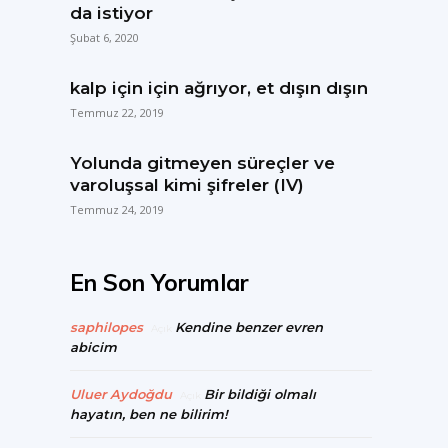
da istiyor
Şubat 6, 2020
kalp için için ağrıyor, et dışın dışın
Temmuz 22, 2019
Yolunda gitmeyen süreçler ve
varoluşsal kimi şifreler (IV)
Temmuz 24, 2019
En Son Yorumlar
saphilopes
Kendine benzer evren
Açık
abicim
Uluer Aydoğdu
Bir bildiği olmalı
Açık
hayatın, ben ne bilirim!