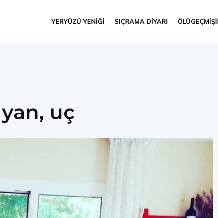
YERYÜZÜ YENIĞI
SIÇRAMA DIYARI
ÖLÜGEÇMIŞ
 yan, uç