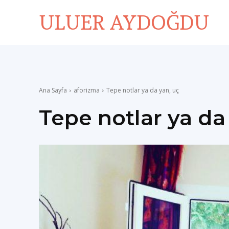
ULUER AYDOĞDU
Ana Sayfa
aforizma
Tepe notlar ya da yan, uç
Tepe notlar ya da