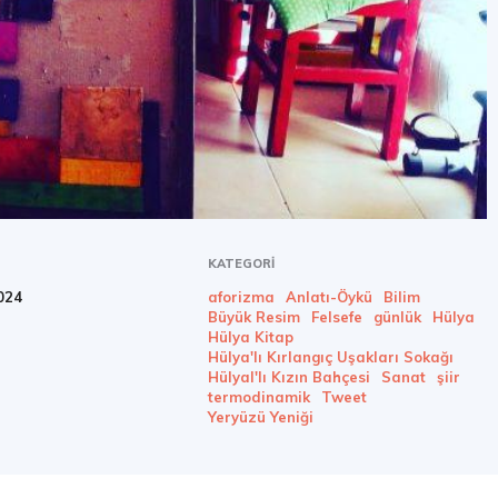
KATEGORI
024
aforizma
Anlatı-Öykü
Bilim
Büyük Resim
Felsefe
günlük
Hülya
Hülya Kitap
Hülya'lı Kırlangıç Uşakları Sokağı
Hülyal'lı Kızın Bahçesi
Sanat
şiir
termodinamik
Tweet
Yeryüzü Yeniği