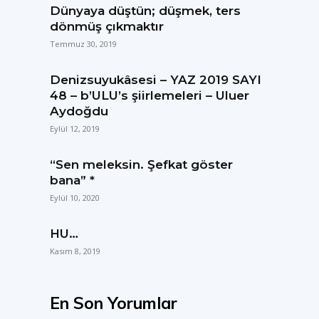
Dünyaya düştün; düşmek, ters
dönmüş çıkmaktır
Temmuz 30, 2019
Denizsuyukâsesi – YAZ 2019 SAYI
48 – b’ULU’s şiirlemeleri – Uluer
Aydoğdu
Eylül 12, 2019
“Sen meleksin. Şefkat göster
bana” *
Eylül 10, 2020
HU…
Kasım 8, 2019
En Son Yorumlar