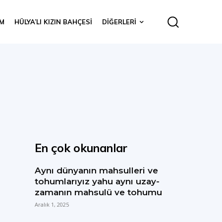
IM
HÜLYA’LI KIZIN BAHÇESI
DIĞERLERI
En çok okunanlar
Aynı dünyanın mahsulleri ve
tohumlarıyız yahu aynı uzay-
zamanın mahsulü ve tohumu
Aralık 1, 2025