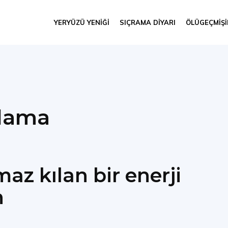
YERYÜZÜ YENIĞI
SIÇRAMA DIYARI
ÖLÜGEÇMIŞ
lama
az kılan bir enerji
n