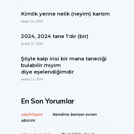
Kimlik yerine nelik (neyim) kartım
Nisan 12, 2023
2024, 2024 tane 1’dir (bir)
Aralık 31, 2023
Şöyle kalp irisi bir mana taneciği
bulabilir miyim
diye eşelendiğimdir
Aralık 21, 2019
En Son Yorumlar
saphilopes
Kendine benzer evren
Açık
abicim