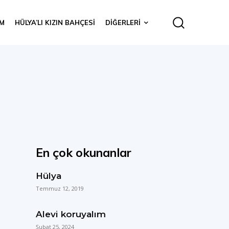
IM
HÜLYA’LI KIZIN BAHÇESI
DIĞERLERI
En çok okunanlar
Hülya
Temmuz 12, 2019
Alevi koruyalım
Şubat 25, 2024