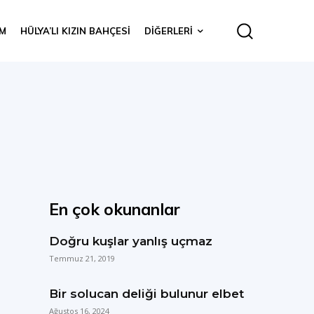
IM
HÜLYA’LI KIZIN BAHÇESI
DIĞERLERI
En çok okunanlar
Doğru kuşlar yanlış uçmaz
Temmuz 21, 2019
Bir solucan deliği bulunur elbet
Ağustos 16, 2024