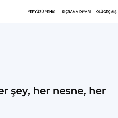
YERYÜZÜ YENIĞI
SIÇRAMA DIYARI
ÖLÜGEÇMIŞ
r şey, her nesne, her