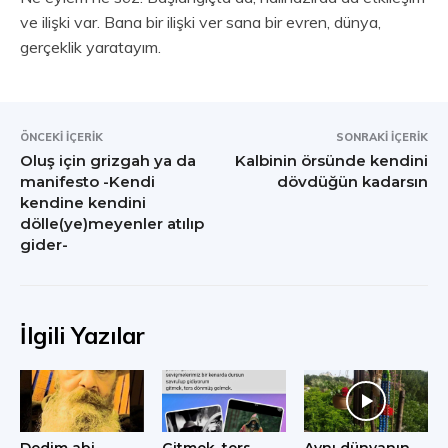
ve ilişki var. Bana bir ilişki ver sana bir evren, dünya,
gerçeklik yaratayım.
ÖNCEKI İÇERIK
SONRAKI İÇERIK
Oluş için grizgah ya da
Kalbinin örsünde kendini
manifesto -Kendi
dövdüğün kadarsın
kendine kendini
dölle(ye)meyenler atılıp
gider-
İlgili Yazılar
Dedim abi
Gitmek, ters
Aynı dünyanın