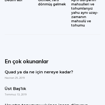
dönmüş gelmek
mahsulleri ve
tohumlarıyız
yahu aynı uzay-
zamanın
mahsulü ve
tohumu
En çok okunanlar
Quad ya da ne için nereye kadar?
Haziran 29, 2019
Üst Baş’lık
Temmuz 13, 2019