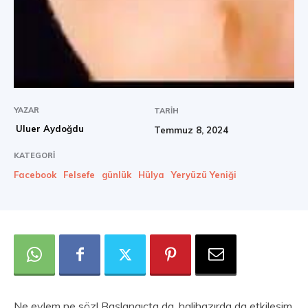
YAZAR
TARIH
Uluer Aydoğdu
Temmuz 8, 2024
KATEGORI
Facebook
Felsefe
günlük
Hülya
Yeryüzü Yeniği
Ne eylem ne söz! Başlangıçta da, halihazırda da etkileşim