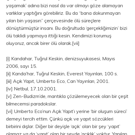
yaşamak’ adına bizi nasıl da var olmayı göze alamayan
varlıklar yaptığını görebiliriz. Bu da “bana dokunmayan
yılan bin yaşasın” çerçevesinde ölü süreçlere
dönüştürmüştür insanı. Bu doğrultuda ‘gerçekliğimizin’ bizi
ölü taklidi yapmaya ittiği kesin. Kendimizi korumuş
oluyoruz, ancak birer ölü olarak.[vii]
[i] Kandahar, Tuğrul Keskin, denizsuyukasesi, Mayıs
2006, sayı 15.
[ii] Kanda’har, Tuğrul Keskin, Everest Yayınları, 100 s.
[iii] Açık Yapıt, Umberto Eco, Can Yayınları, 2001.
[iv] Netbul, 17.10.2001.
[v] Zen-Budizm’de, mantıkla çözülemeyecek olan bir çeşit
bilmecemsi paradokslar.
[vi] Umberto Eco’nun Açık Yapıt’ı yerine ‘bir oluşum süreci’
demeyi tercih ettim. Çünkü açık ve yapıt sözcükleri
birbirini dışlar. Diğer bir deyişle ‘açık’ olan bir şey ‘yapıt’
olamaz ya da ‘yapıt’ olan bir şeyde ‘açıklık’ yoktur. Yapılan,