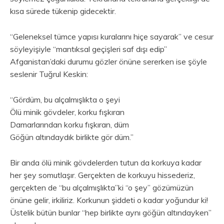
kısa sürede tükenip gidecektir.
“Geleneksel tümce yapısı kuralarını hiçe sayarak” ve cesur
söyleyişiyle “mantıksal geçişleri saf dışı edip”
Afganistan’daki durumu gözler önüne sererken ise şöyle
seslenir Tuğrul Keskin:
“Gördüm, bu alçalmışlıkta o şeyi
Ölü minik gövdeler, korku fışkıran
Damarlarından korku fışkıran, düm
Göğün altındaydık birlikte gör düm.”
Bir anda ölü minik gövdelerden tutun da korkuya kadar
her şey somutlaşır. Gerçekten de korkuyu hissederiz,
gerçekten de “bu alçalmışlıkta”ki “o şey” gözümüzün
önüne gelir, irkiliriz. Korkunun şiddeti o kadar yoğundur ki!
Üstelik bütün bunlar “hep birlikte aynı göğün altındayken”