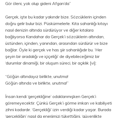
Gör öleni, yok olup gideni Afgan’da”
Gerçek, işte bu kadar yakındır bize. Sözcüklerin içinden
doğru gelir bulur bizi. Püskürmelerle. Kıta sahanlığı kıtayı
nasıl denizin altında sürdürüyor ve diğer kıtalara
bağlıyorsa Kandahar da Gerçek’i sözcüklerin altından,
üstünden, içinden, yanından, arasından sürdürür ve bize
bağlar. Öyle ki gerçek ve has şiir sahanlığıdır bu. ‘Her
şeyin bir aradalığı ve içiçeliği’ de diyebileceğimiz bir
‘durumlar dinamiği, bir oluşum süreci, bir açıklık [vi]:
“Göğün altındayız birlikte, unutma!
Göğün altında ve birlikte, unutma!”
İnsan kendi ‘gerçekliğine’ odaklanmışken Gerçek’i
göremeyecektir. Çünkü Gerçek’i görme imkan ve kabiliyeti
zihni kadardır. ‘Gerçekliği’ izin verdiği kadar yaşar. Burada
‘gerçekliğin’ nasıl da enerjimizi tükettiğini, ‘güvenlikte