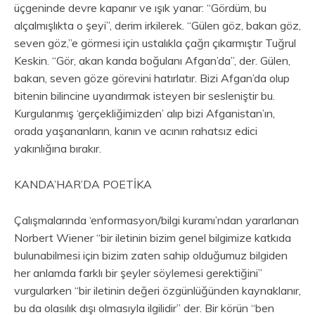
üçgeninde devre kapanır ve ışık yanar: “Gördüm, bu
alçalmışlıkta o şeyi”, derim irkilerek. “Gülen göz, bakan göz,
seven göz,”e görmesi için ustalıkla çağrı çıkarmıştır Tuğrul
Keskin. “Gör, akan kanda boğulanı Afgan’da”, der. Gülen,
bakan, seven göze görevini hatırlatır. Bizi Afgan’da olup
bitenin bilincine uyandırmak isteyen bir sesleniştir bu.
Kurgulanmış ‘gerçekliğimizden’ alıp bizi Afganistan’ın,
orada yaşananların, kanın ve acının rahatsız edici
yakınlığına bırakır.
KANDA’HAR’DA POETİKA
Çalışmalarında ‘enformasyon/bilgi kuramı’ndan yararlanan
Norbert Wiener “bir iletinin bizim genel bilgimize katkıda
bulunabilmesi için bizim zaten sahip olduğumuz bilgiden
her anlamda farklı bir şeyler söylemesi gerektiğini”
vurgularken “bir iletinin değeri özgünlüğünden kaynaklanır,
bu da olasılık dışı olmasıyla ilgilidir” der. Bir körün “ben