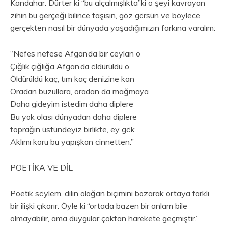
Kandahar. Dürter ki “bu alçalmışlıkta”ki o şeyi kavrayan
zihin bu gerçeği bilince taşısın, göz görsün ve böylece
gerçekten nasıl bir dünyada yaşadığımızın farkına varalım:
“Nefes nefese Afgan’da bir ceylan o
Çığlık çığlığa Afgan’da öldürüldü o
Öldürüldü kaç, tım kaç denizine kan
Oradan buzullara, oradan da mağmaya
Daha gideyim istedim daha diplere
Bu yok olası dünyadan daha diplere
toprağın üstündeyiz birlikte, ey gök
Aklımı koru bu yapışkan cinnetten.”
POETİKA VE DİL
Poetik söylem, dilin olağan biçimini bozarak ortaya farklı
bir ilişki çıkarır. Öyle ki “ortada bazen bir anlam bile
olmayabilir, ama duygular çoktan harekete geçmiştir.”