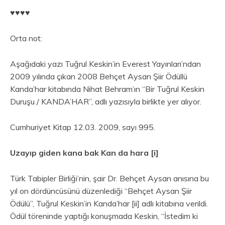
♥︎♥︎♥︎♥︎
Orta not:
Aşağıdaki yazı Tuğrul Keskin’in Everest Yayınları’ndan
2009 yılında çıkan 2008 Behçet Aysan Şiir Ödüllü
Kanda’har kitabında Nihat Behram’ın “Bir Tuğrul Keskin
Duruşu / KANDA’HAR”, adlı yazısıyla birlikte yer alıyor.
Cumhuriyet Kitap 12.03. 2009, sayı 995.
Uzayıp giden kana bak Kan da hara [i]
Türk Tabipler Birliği’nin, şair Dr. Behçet Aysan anısına bu
yıl on dördüncüsünü düzenlediği “Behçet Aysan Şiir
Ödülü”, Tuğrul Keskin’in Kanda’har [ii] adlı kitabına verildi.
Ödül töreninde yaptığı konuşmada Keskin, “İstedim ki