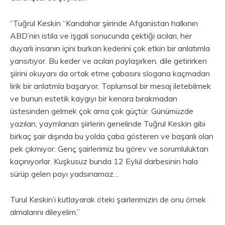
“Tuğrul Keskin “Kandahar şiirinde Afganistan halkının
ABD’nin istila ve işgali sonucunda çektiği acıları, her
duyarlı insanın içini burkan kederini çok etkin bir anlatımla
yansıtıyor. Bu keder ve acıları paylaşırken, dile getirirken
şiirini okuyanı da ortak etme çabasını slogana kaçmadan
lirik bir anlatmla başaryor. Toplumsal bir mesaj iletebilmek
ve bunun estetik kaygıyı bir kenara bırakmadan
üstesinden gelmek çok ama çok güçtür. Günümüzde
yazılan, yaymlanan şiirlerin genelinde Tuğrul Keskin gibi
birkaç şair dışında bu yolda çaba gösteren ve başarılı olan
pek çıkmıyor. Genç şairlerimiz bu görev ve sorumluluktan
kaçınıyorlar. Kuşkusuz bunda 12 Eylül darbesinin hala
sürüp gelen payı yadsınamaz…
Turul Keskin’i kutlayarak öteki şairlerimizin de onu örnek
almalarını dileyelim.”