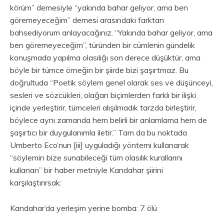
körüm” demesiyle “yakında bahar geliyor, ama ben
göremeyeceğim” demesi arasındaki farktan
bahsediyorum anlayacağınız. “Yakında bahar geliyor, ama
ben göremeyeceğim”, türünden bir cümlenin gündelik
konuşmada yapılma olasılığı son derece düşüktür, ama
böyle bir tümce örneğin bir şiirde bizi şaşırtmaz. Bu
doğrultuda “Poetik söylem genel olarak ses ve düşünceyi,
sesleri ve sözcükleri, olağan biçimlerden farklı bir ilişki
içinde yerleştirir, tümceleri alışılmadık tarzda birleştirir,
böylece aynı zamanda hem belirli bir anlamlama hem de
şaşırtıcı bir duygulanımla iletir.” Tam da bu noktada
Umberto Eco’nun [iii] uyguladığı yöntemi kullanarak
“söylemin bize sunabileceği tüm olasılık kurallarını
kullanan” bir haber metniyle Kandahar şiirini
karşılaştırırsak:
Kandahar’da yerleşim yerine bomba: 7 ölü