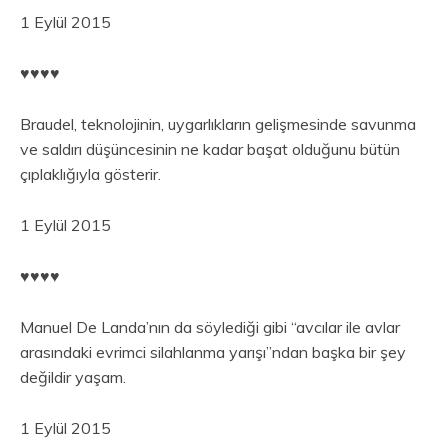
1 Eylül 2015
♥︎♥︎♥︎♥︎
Braudel, teknolojinin, uygarlıkların gelişmesinde savunma
ve saldırı düşüncesinin ne kadar başat olduğunu bütün
çıplaklığıyla gösterir.
1 Eylül 2015
♥︎♥︎♥︎♥︎
Manuel De Landa’nın da söylediği gibi “avcılar ile avlar
arasındaki evrimci silahlanma yarışı”ndan başka bir şey
değildir yaşam.
1 Eylül 2015