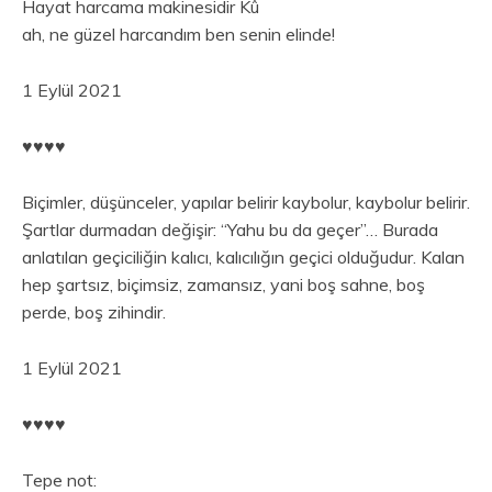
Hayat harcama makinesidir Kû
ah, ne güzel harcandım ben senin elinde!
1 Eylül 2021
♥︎♥︎♥︎♥︎
Biçimler, düşünceler, yapılar belirir kaybolur, kaybolur belirir.
Şartlar durmadan değişir: “Yahu bu da geçer”… Burada
anlatılan geçiciliğin kalıcı, kalıcılığın geçici olduğudur. Kalan
hep şartsız, biçimsiz, zamansız, yani boş sahne, boş
perde, boş zihindir.
1 Eylül 2021
♥︎♥︎♥︎♥︎
Tepe not: