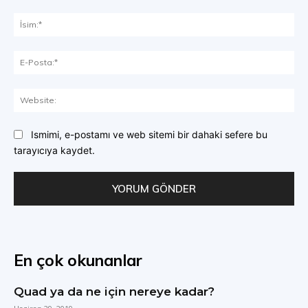
Yorum:
İsi
E-
Pos
Web
Ismimi, e-postamı ve web sitemi bir dahaki sefere bu
tarayıcıya kaydet.
En çok okunanlar
Quad ya da ne için nereye kadar?