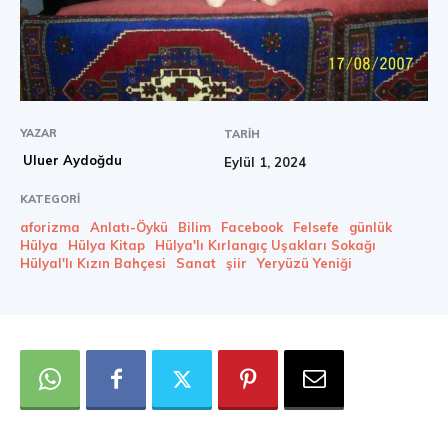
YAZAR
TARIH
Uluer Aydoğdu
Eylül 1, 2024
KATEGORI
aforizma
Anlatı-Öykü
Bilim
Facebook
Felsefe
günlük
Hülya
Hülya Kitap
Hülya'lı Kırlangıç Uşakları Sokağı
Hülyal'lı Kızın Bahçesi
Sanat
şiir
Yeryüzü Yeniği