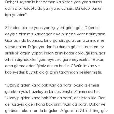
Behçet Aysan’la her zaman kalplerde yan yana duran
adımız, bir kitapta da yan yana dursun. Bu kitabı bunun
için yazdım”.
Zihinden bilince yansıyan ‘şeyleri’ görür göz. Diğer bir
deyişle zihnimiz kadar görür ve bilincine varırız dünyanın.
Göz aslında kaprissiz bir organdır, görür, ama zihinde ne
varsa onları. Diğer yandan bu durum gözü ister istemez
sınırlı bir organ yapar. İnsan zihni kadar gördüğü için, göz
zihnin dışındakileri görmeyecek, göremeyecektir. Bakar,
ama görmez dediğimiz durum budur. Gözün imkan ve
kabiliyetleri buyruk aldığı zihin tarafından belirlenmiştir.
“Uzayıp giden kana bak Kan da hara” okura izlemesi
gereken yolu hazırlayan bir sesleniştir. Zihnimi dürter.
“Uzayıp giden kana bak Kan da hara”, der içtenlikle. Ben
de “uzayıp giden kana bak”arım “Kan da hara”. Bakar ve
görürüm “akan kanda boğulanı Afgan’da”. Zihin, bilinç, göz