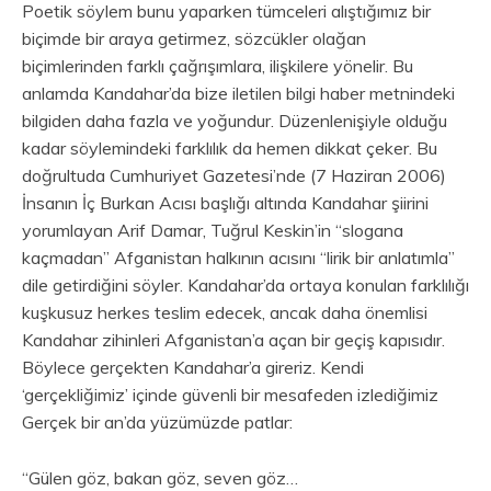
Poetik söylem bunu yaparken tümceleri alıştığımız bir
biçimde bir araya getirmez, sözcükler olağan
biçimlerinden farklı çağrışımlara, ilişkilere yönelir. Bu
anlamda Kandahar’da bize iletilen bilgi haber metnindeki
bilgiden daha fazla ve yoğundur. Düzenlenişiyle olduğu
kadar söylemindeki farklılık da hemen dikkat çeker. Bu
doğrultuda Cumhuriyet Gazetesi’nde (7 Haziran 2006)
İnsanın İç Burkan Acısı başlığı altında Kandahar şiirini
yorumlayan Arif Damar, Tuğrul Keskin’in “slogana
kaçmadan” Afganistan halkının acısını “lirik bir anlatımla”
dile getirdiğini söyler. Kandahar’da ortaya konulan farklılığı
kuşkusuz herkes teslim edecek, ancak daha önemlisi
Kandahar zihinleri Afganistan’a açan bir geçiş kapısıdır.
Böylece gerçekten Kandahar’a gireriz. Kendi
‘gerçekliğimiz’ içinde güvenli bir mesafeden izlediğimiz
Gerçek bir an’da yüzümüzde patlar:
“Gülen göz, bakan göz, seven göz…