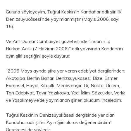
Gururla söyleyeyim, Tuğrul Keskin’in Kandahar adlı şiiri ilk
Denizsuyukâsesi’nde yayımlanmıştır (Mayıs 2006, sayı
15).
Ve Arif Damar Cumhuriyet gazetesinde “İnsanın İç
Burkan Acısı (7 Haziran 2006)” adlı yazısında Kandahar’ı
ayın şiiri seçtiğini şöyle duyurur:
“2006 Mays aynda şiire yer veren edebiyat dergilerinden:
Akatalpa, Berfin Bahar, Denizsuyukasesi, Dize, Esmer,
Evrensel, Hayal, Kitaplk, Merdivenşiir, Üç Nokta, Ünlem,
Tan Edebiyat, Tavır, Yazılıkaya, Yedi İklim, Sözcükler, Varlık
ve Yasakmeyve’de yayımlanan şiirleri okudum, inceledim.
Tuğrul Keskin’in Denizsuyukâsesi dergisinde yer alan
Kandahar adlı şiirini Ayın Şiiri olarak değerlendirdim”.
Gerekçesi de şöyledir: