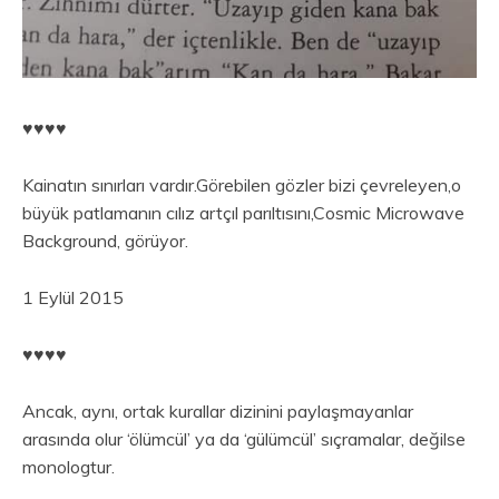
♥︎♥︎♥︎♥︎
Kainatın sınırları vardır.Görebilen gözler bizi çevreleyen,o
büyük patlamanın cılız artçıl parıltısını,Cosmic Microwave
Background, görüyor.
1 Eylül 2015
♥︎♥︎♥︎♥︎
Ancak, aynı, ortak kurallar dizinini paylaşmayanlar
arasında olur ‘ölümcül’ ya da ‘gülümcül’ sıçramalar, değilse
monologtur.