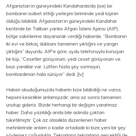
Afganistan’ın güneyindeki Kandaharda’da (ise) bir
bombanın isabet ettiği yerleşim biriminde yedi kişinin
öldüğü bildirildi. Afganistan’ın güneyindeki Kandahar
kentinde bir Taliban yanlısı Afgan İslami Ajansı (AIP),
bölge sakinlerine dayanarak verdiği haberde, “Bombanın
iki evi ve birkaç dükkanı tamamen yıktığını ve yangın
çıktığını” duyurdu. AIP’e göre, uydu telefonuyla konuşan
bir kişi, “Cesetler görüyorum, yedi ceset görüyorum ve
bazı yaralılar var. Lütfen fazla şey sormayın,
bombardıman hala sürüyor” dedi. [iv]
Haberi okuduğumuzda haberin bize bildirdiği ne varsa,
hepsini kesinlikle anlamışızdır, ama az sonra tamamen
unutup gideriz. Bizde herhangi bir değişim yaratmaz
haber. Daha yazıldığı anda bile aslında çoktan
tüketilmiştir. Çok az olasılıkla düzenlenen haber
metinlerinde anlam o kadar ortadadır ki bize yeni bir şey
söylemez çoğunlukla. Tekrarlana tekrarlana gerçekliği de