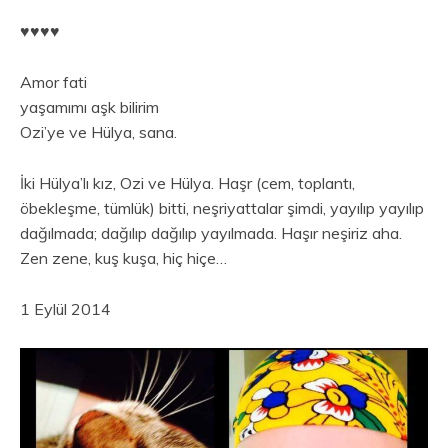
♥︎♥︎♥︎♥︎
Amor fati
yaşamımı aşk bilirim
Ozi’ye ve Hülya, sana.
İki Hülya’lı kız, Ozi ve Hülya. Haşr (cem, toplantı,
öbekleşme, tümlük) bitti, neşriyattalar şimdi, yayılıp yayılıp
dağılmada; dağılıp dağılıp yayılmada. Haşır neşiriz aha.
Zen zene, kuş kuşa, hiç hiçe…
1 Eylül 2014