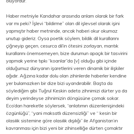
oluyordur.
Haber metniyle Kandahar arasında anlam olarak bir fark
var mı peki? İşlevi “bildirme” olan dil işlevsel olarak işini
yapmıştır haber metninde, ancak haberi okur okumaz
unutup gideriz. Oysa poetik söylem, bildik dil kurallarını
çiğneyip geçen, cesurca dil’in ötesini zorlayan, mantık
kurallarını önemsemeyen, bize durumun apaçık bir tasvirini
yapmak yerine tıpkı “koanlar”da [v] olduğu gibi içinde
olduğumuz dünyanın işaretlerini veren dinamik bir ilişkiler
ağıdır. Ağzına kadar dolu olan zihinlerde haberler kendine
yer bulamazken bir dize bizi uyandırabilir. Başta da
söylediğim gibi Tuğrul Keskin adeta zihnimizi dürter ya da
deyim yerindeyse zihnimizin döngüsüne çomak sokar.
Eco’dan hareketle söylersek, “anlatımın düzenlenişindeki
özgünlüğü”, “yani maksatlı düzensizliği” ve “ kesin bir
olasılık sistemine göre olasılık dışılığı” ile Afganistan’ın
kavranması için bizi yeni bir zihinselliğe dürten çomaktır