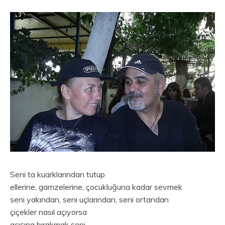
Seni ta kuarklarından tutup
ellerine, gamzelerine, çocukluğuna kadar sevmek
seni yakından, seni uçlarından, seni ortandan
çiçekler nasıl açıyorsa
açışına bırakmak seni…