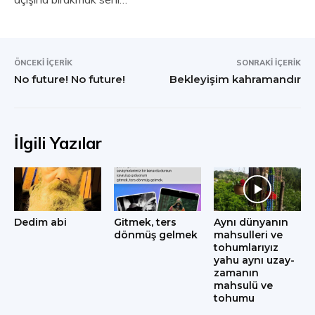
ÖNCEKI İÇERIK
SONRAKI İÇERIK
No future! No future!
Bekleyişim kahramandır
İlgili Yazılar
Dedim abi
Gitmek, ters
Aynı dünyanın
dönmüş gelmek
mahsulleri ve
tohumlarıyız
yahu aynı uzay-
zamanın
mahsulü ve
tohumu