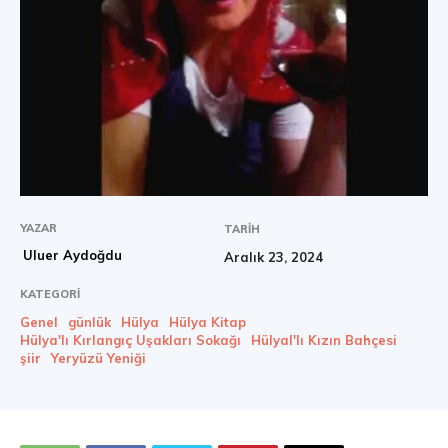
YAZAR
TARIH
Uluer Aydoğdu
Aralık 23, 2024
KATEGORI
Genel
günlük
Hülya
Hülya Kitap
Hülya'lı Kırlangıç Uşakları Sokağı
Hülyal'lı Kızın Bahçesi
şiir
Yeryüzü Yeniği