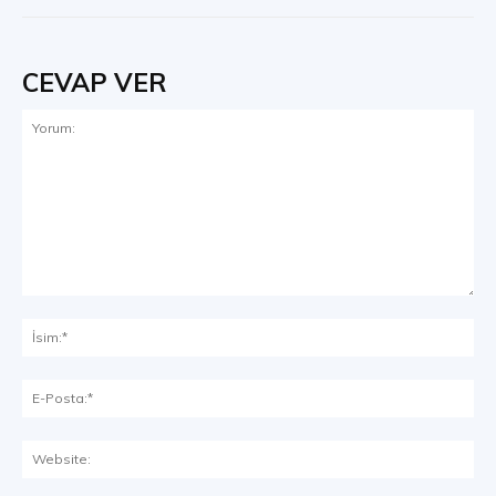
CEVAP VER
Yorum:
İsi
E-
Pos
Web