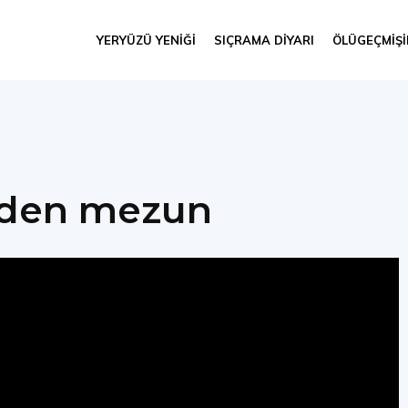
YERYÜZÜ YENIĞI
SIÇRAMA DIYARI
ÖLÜGEÇMIŞ
den mezun