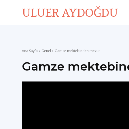
ULUER AYDOĞDU
Ana Sayfa
Genel
Gamze mektebinden mezun
Gamze mektebin