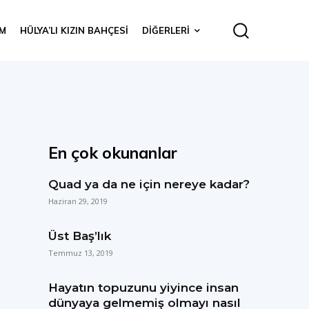
IM
HÜLYA’LI KIZIN BAHÇESI
DIĞERLERI
En çok okunanlar
Quad ya da ne için nereye kadar?
Haziran 29, 2019
Üst Baş’lık
Temmuz 13, 2019
Hayatın topuzunu yiyince insan
dünyaya gelmemiş olmayı nasıl