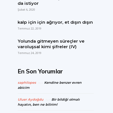
da istiyor
Şubat 6, 2020
kalp için için ağrıyor, et dışın dışın
Temmuz 22, 2019
Yolunda gitmeyen süreçler ve
varoluşsal kimi şifreler (IV)
Temmuz 24, 2019
En Son Yorumlar
saphilopes
Kendine benzer evren
Açık
abicim
Uluer Aydoğdu
Bir bildiği olmalı
Açık
hayatın, ben ne bilirim!