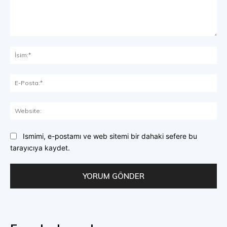
Yorum:
İsi
E-
Pos
Web
Ismimi, e-postamı ve web sitemi bir dahaki sefere bu
tarayıcıya kaydet.