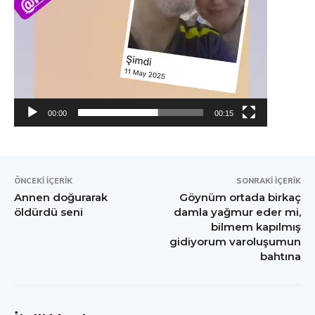
00:00
00:15
ÖNCEKI İÇERIK
SONRAKI İÇERIK
Annen doğurarak
Göynüm ortada birkaç
öldürdü seni
damla yağmur eder mi,
bilmem kapılmış
gidiyorum varoluşumun
bahtına