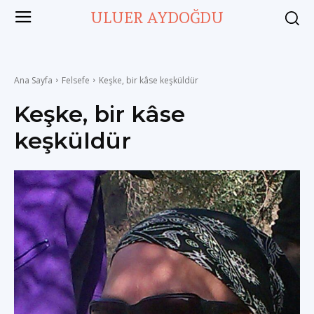
ULUER AYDOĞDU
Ana Sayfa
Felsefe
Keşke, bir kâse keşküldür
Keşke, bir kâse
keşküldür