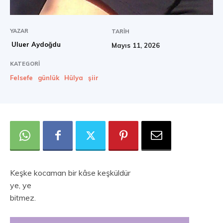
YAZAR
TARIH
Uluer Aydoğdu
Mayıs 11, 2026
KATEGORI
Felsefe
günlük
Hülya
şiir
Keşke kocaman bir kâse keşküldür
ye, ye
bitmez.
V