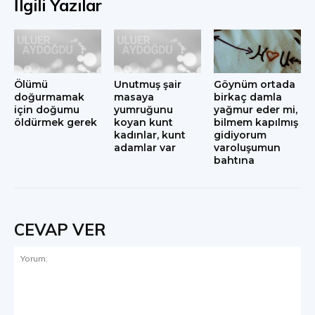
İlgili Yazılar
Ölümü
Unutmuş şair
Göynüm ortada
doğurmamak
masaya
birkaç damla
için doğumu
yumruğunu
yağmur eder mi,
öldürmek gerek
koyan kunt
bilmem kapılmış
kadınlar, kunt
gidiyorum
adamlar var
varoluşumun
bahtına
CEVAP VER