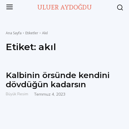
ULUER AYDOĞDU
Ana Sayfa
Etiketler
Akıl
Etiket:
akıl
Kalbinin örsünde kendini
dövdüğün kadarsın
Büyük Resim
Temmuz 4, 2023