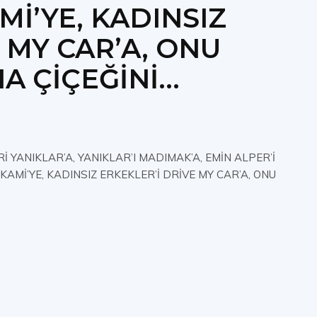
Mİ’YE, KADINSIZ
 MY CAR’A, ONU
 ÇİÇEĞİNİ...
 YANIKLAR’A, YANIKLAR’I MADIMAK’A, EMİN ALPER’İ
AMİ’YE, KADINSIZ ERKEKLER’İ DRİVE MY CAR’A, ONU