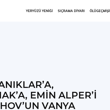
YERYÜZÜ YENIĞI
SIÇRAMA DIYARI
ÖLÜGEÇMIŞ
ANIKLAR’A,
AK’A, EMİN ALPER’İ
EHOV’UN VANYA