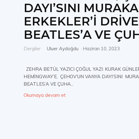
DAYI’SINI MURAKA
ERKEKLER’İ DRİVE
BEATLES’A VE ÇUHA
Dergiler
Uluer Aydoğdu
-
Haziran 10, 2023
ZEHRA BETÜL YAZICI ÇOĞUL YAZI: KURAK GÜNLERİ
HEMİNGWAY’E, ÇEHOV’UN VANYA DAYI’SINI MURAK
BEATLES’A VE ÇUHA...
Okumaya devam et