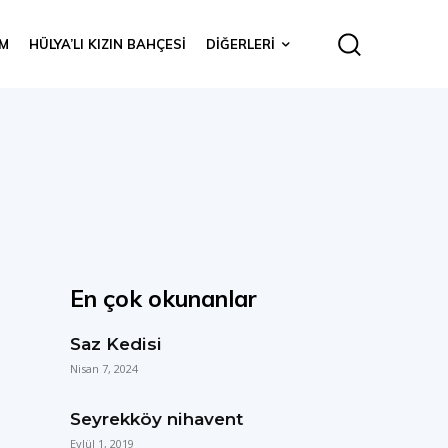
IM
HÜLYA’LI KIZIN BAHÇESI
DIĞERLERI
En çok okunanlar
Saz Kedisi
Nisan 7, 2024
Seyrekköy nihavent
Eylül 1, 2019