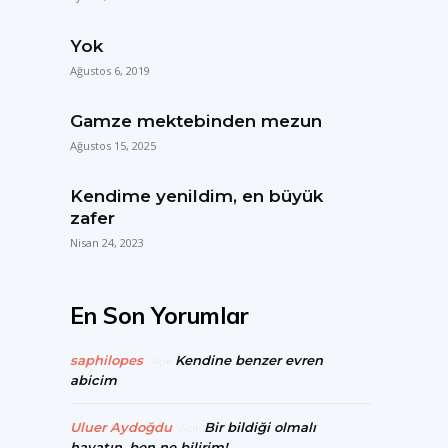
Yok
Ağustos 6, 2019
Gamze mektebinden mezun
Ağustos 15, 2025
Kendime yenildim, en büyük
zafer
Nisan 24, 2023
En Son Yorumlar
saphilopes
Kendine benzer evren
Açık
abicim
Uluer Aydoğdu
Bir bildiği olmalı
Açık
hayatın, ben ne bilirim!