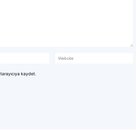
E-
W
Posta:*
 tarayıcıya kaydet.