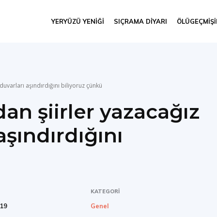
YERYÜZÜ YENIĞI
SIÇRAMA DIYARI
ÖLÜGEÇMIŞ
uvarları aşındırdığını biliyoruz çünkü
n şiirler yazacağız
aşındırdığını
KATEGORI
019
Genel