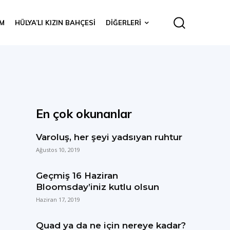
IM
HÜLYA’LI KIZIN BAHÇESI
DIĞERLERI
En çok okunanlar
Varoluş, her şeyi yadsıyan ruhtur
Ağustos 10, 2019
Geçmiş 16 Haziran
Bloomsday’iniz kutlu olsun
Haziran 17, 2019
Quad ya da ne için nereye kadar?