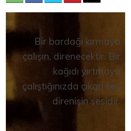
Bir bardağı kırmaya
çalışın, direnecektir. Bir
kağıdı yırtmaya
çalıştığınızda çıkan ses
direnişin sesidir.