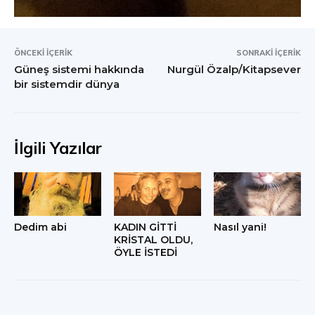
ÖNCEKI İÇERIK
SONRAKI İÇERIK
Güneş sistemi hakkında
Nurgül Özalp/Kitapsever
bir sistemdir dünya
İlgili Yazılar
Dedim abi
KADIN GİTTİ
Nasıl yani!
KRİSTAL OLDU,
ÖYLE İSTEDİ