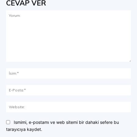
CEVAP VER
Yorum:
İsi
E-
Pos
Web
Ismimi, e-postamı ve web sitemi bir dahaki sefere bu
tarayıcıya kaydet.