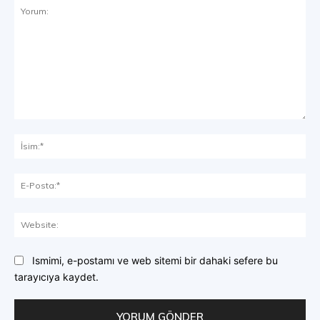
Yorum:
İsi
E-
Pos
Web
Ismimi, e-postamı ve web sitemi bir dahaki sefere bu
tarayıcıya kaydet.