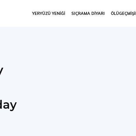
YERYÜZÜ YENIĞI
SIÇRAMA DIYARI
ÖLÜGEÇMIŞ
y
day