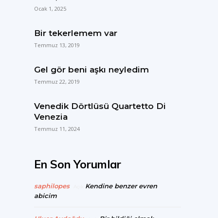
Ocak 1, 2025
Bir tekerlemem var
Temmuz 13, 2019
Gel gör beni aşkı neyledim
Temmuz 22, 2019
Venedik Dörtlüsü Quartetto Di
Venezia
Temmuz 11, 2024
En Son Yorumlar
saphilopes
Kendine benzer evren
Açık
abicim