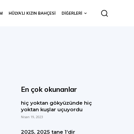
IM
HÜLYA’LI KIZIN BAHÇESI
DIĞERLERI
En çok okunanlar
hiç yoktan gökyüzünde hiç
yoktan kuşlar uçuyordu
Nisan 19, 2023
2025, 2025 tane 1’dir