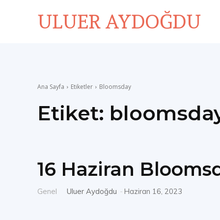
ULUER AYDOĞDU
Ana Sayfa
Etiketler
Bloomsday
Etiket:
bloomsda
16 Haziran Blooms
Genel
Uluer Aydoğdu
-
Haziran 16, 2023